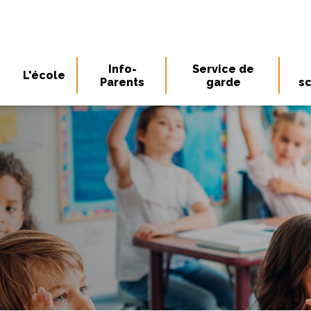
Info-
Service de
L'école
Parents
garde
sc