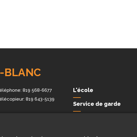
L-BLANC
L'école
éléphone:
819 568-6677
élécopieur:
819 643-5139
Service de garde
Nous joindre
a