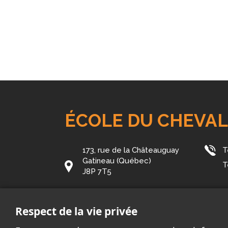
ÉCOLE DU CHEVA
173, rue de la Châteauguay
T
Gatineau (Québec)
T
J8P 7T5
Courriel:
chevalblanc@cssd.gouv.qc.c
Respect de la vie privée