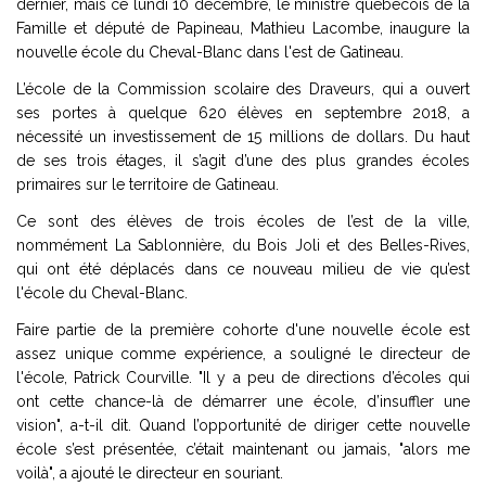
dernier, mais ce lundi 10 décembre, le ministre québécois de la
Famille et député de Papineau, Mathieu Lacombe, inaugure la
nouvelle école du Cheval-Blanc dans l'est de Gatineau.
L’école de la Commission scolaire des Draveurs, qui a ouvert
ses portes à quelque 620 élèves en septembre 2018, a
nécessité un investissement de 15 millions de dollars. Du haut
de ses trois étages, il s’agit d’une des plus grandes écoles
primaires sur le territoire de Gatineau.
Ce sont des élèves de trois écoles de l’est de la ville,
nommément La Sablonnière, du Bois Joli et des Belles-Rives,
qui ont été déplacés dans ce nouveau milieu de vie qu’est
l'école du Cheval-Blanc.
Faire partie de la première cohorte d'une nouvelle école est
assez unique comme expérience, a souligné le directeur de
l'école, Patrick Courville. "Il y a peu de directions d’écoles qui
ont cette chance-là de démarrer une école, d’insuffler une
vision", a-t-il dit. Quand l’opportunité de diriger cette nouvelle
école s’est présentée, c’était maintenant ou jamais, "alors me
voilà", a ajouté le directeur en souriant.