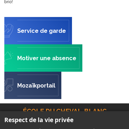
brio!
Service de garde
Motiver une absence
Mozaïkportail
ÉCOLE DU CHEVAL-BLANC
Respect de la vie privée
173, rue de la Châteauguay
Gatineau (Québec)