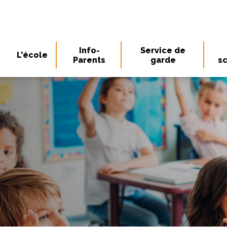
Info-
Service de
L'école
Parents
garde
sc